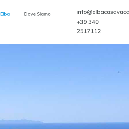
info@elbacasavac
Elba
Dove Siamo
+39 340
2517112