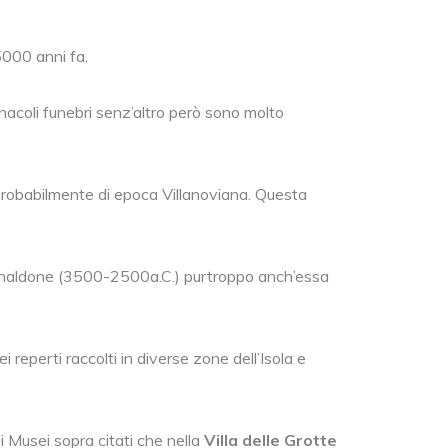
 5000 anni fa.
gnacoli funebri senz’altro però sono molto
 probabilmente di epoca Villanoviana. Questa
 di Rinaldone (3500-2500a.C.) purtroppo anch’essa
 reperti raccolti in diverse zone dell’Isola e
i Musei sopra citati che nella
Villa delle Grotte