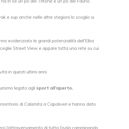
 ha in sè un pò del Tritone e un pò del Fauno.
yak e sup anche nelle altre stagioni lo scoglio si
o evidenziato le grandi potenzialità dell’Elba
ceglie Street View e appare tutta una rete su cui
ta in questi ultimi anni.
turismo legato agli
sport all’aperto.
omontorio di Calamita a Capoliveri e hanno dato
ero l’attraversamento di tutta l’isola camminando