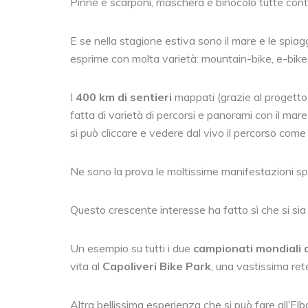
Pinne e scarponi, maschera e binocolo tutte contr
E se nella stagione estiva sono il mare e le spiagge
esprime con molta varietà: mountain-bike, e-bike,
I
400 km di sentieri
mappati (grazie al progett
fatta di varietà di percorsi e panorami con il m
si può cliccare e vedere dal vivo il percorso come 
Ne sono la prova le moltissime manifestazioni sp
Questo crescente interesse ha fatto sì che si sia 
Un esempio su tutti i due
campionati mondiali 
vita al
Capoliveri Bike Park
, una vastissima ret
Altra bellissima esperienza che si può fare all’Elba