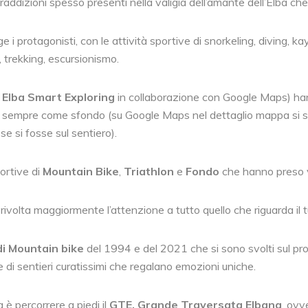
addizioni spesso presenti nella valigia dell’amante dell’Elba che
 i protagonisti, con le attività sportive di snorkeling, diving, ka
 trekking, escursionismo.
o
Elba Smart Exploring
in collaborazione con Google Maps) hann
are sempre come sfondo (su Google Maps nel dettaglio mappa si s
se si fosse sul sentiero).
ortive di
Mountain Bike
,
Triathlon
e
Fondo
che hanno preso vi
rivolta maggiormente l’attenzione a tutto quello che riguarda il 
di Mountain bike
del 1994 e del 2021 che si sono svolti sul pr
e di sentieri curatissimi che regalano emozioni uniche.
 è percorrere a piedi il
GTE, Grande Traversata Elbana
, ovv