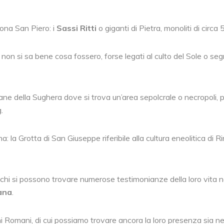
zona San Piero: i
Sassi Ritti
o giganti di Pietra, monoliti di circa
e non si sa bene cosa fossero, forse legati al culto del Sole o se
ane della Sughera dove si trova un’area sepolcrale o necropoli,
.
ina: la Grotta di San Giuseppe riferibile alla cultura eneolitica
schi si possono trovare numerose testimonianze della loro vita nei
ana
.
i Romani, di cui possiamo trovare ancora la loro presenza sia ne